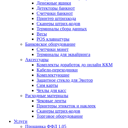
Денежные ящики
Детекторы банкнот
Счетчики банкнот
Принтер штрихкода
Сканеры штрих-кодов
Терминалы сбора данных
Весы
POS клавиатуры
Банковское оборудование
Счетчики монет
Терминалы для эквайринга
Аксессуары
Комплекты доработок до онлайн ККМ
Кабели-переходники
Комплектующие
Защитное стекло для Эвотор
Сим карты
Чехлы для касс
Расходные материалы
Чековые ленты
Принтеры этикеток и наклеек
Сканеры штрих-кодов
Торговое оборудование
Услуги
Прошивка ФФД 1.05