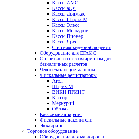
Кассы АМС
Кассы aQsi
Кассы Дримкас
Кассы Штрих-М
Кассы Элвес
Кассы Меркурий
Кассы Пионер
Кассы Ярус
Системы видеонаблюдения
Оборудование для ЕГАИС
Онлайн-кассы с эквайрингом для
безналичных расчетов
Чекопечатающие машины
Фискальные регистраторы
Атол
Штрих-М
ВИКИ ПРИНТ
Кассир
Меркурий
Облако
Кассовые аппараты
Фискальные накопители
Эквайринг
Торговое оборудование
Оборудование для маркировки