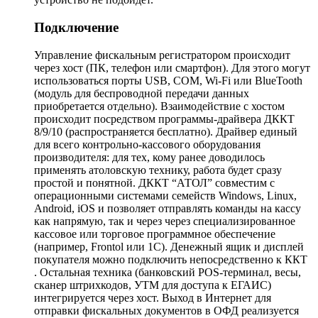
Подключение
Управление фискальным регистратором происходит
через хост (ПК, телефон или смартфон). Для этого могут
использоваться порты USB, COM, Wi-Fi или BlueTooth
(модуль для беспроводной передачи данных
приобретается отдельно). Взаимодействие с хостом
происходит посредством программы-драйвера ДККТ
8/9/10 (распространяется бесплатно). Драйвер единый
для всего контрольно-кассового оборудования
производителя: для тех, кому ранее доводилось
применять атоловскую технику, работа будет сразу
простой и понятной. ДККТ “АТОЛ” совместим с
операционными системами семейств Windows, Linux,
Android, iOS и позволяет отправлять команды на кассу
как напрямую, так и через через специализированное
кассовое или торговое программное обеспечение
(например, Frontol или 1С). Денежный ящик и дисплей
покупателя можно подключить непосредственно к ККТ
. Остальная техника (банковский POS-терминал, весы,
сканер штрихкодов, УТМ для доступа к ЕГАИС)
интегрируется через хост. Выход в Интернет для
отправки фискальных документов в ОФД реализуется