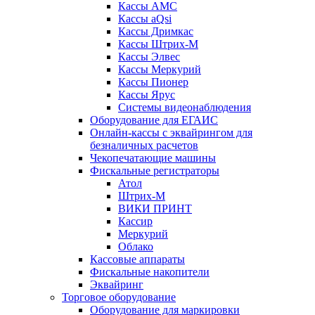
Кассы АМС
Кассы aQsi
Кассы Дримкас
Кассы Штрих-М
Кассы Элвес
Кассы Меркурий
Кассы Пионер
Кассы Ярус
Системы видеонаблюдения
Оборудование для ЕГАИС
Онлайн-кассы с эквайрингом для
безналичных расчетов
Чекопечатающие машины
Фискальные регистраторы
Атол
Штрих-М
ВИКИ ПРИНТ
Кассир
Меркурий
Облако
Кассовые аппараты
Фискальные накопители
Эквайринг
Торговое оборудование
Оборудование для маркировки