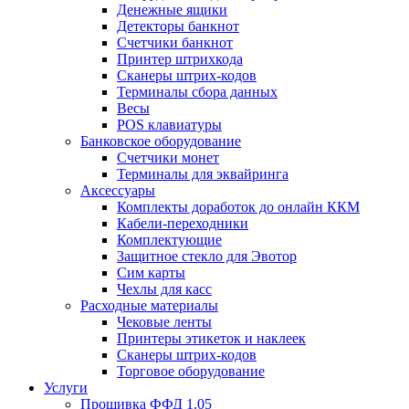
Денежные ящики
Детекторы банкнот
Счетчики банкнот
Принтер штрихкода
Сканеры штрих-кодов
Терминалы сбора данных
Весы
POS клавиатуры
Банковское оборудование
Счетчики монет
Терминалы для эквайринга
Аксессуары
Комплекты доработок до онлайн ККМ
Кабели-переходники
Комплектующие
Защитное стекло для Эвотор
Сим карты
Чехлы для касс
Расходные материалы
Чековые ленты
Принтеры этикеток и наклеек
Сканеры штрих-кодов
Торговое оборудование
Услуги
Прошивка ФФД 1.05