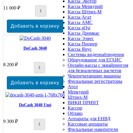
Кассы Эвотор
Кассы Меркурий
11 000 ₽
Кассы Штрих-М
Кассы Агат
Кассы АМС
Кассы aQsi
Кассы Дримкас
Кассы Элвес
Кассы Пионер
DoCash 3040
Кассы Ярус
Системы видеонаблюдения
Оборудование для ЕГАИС
8 200 ₽
Онлайн-кассы с эквайрингом
для безналичных расчетов
Чекопечатающие машины
Фискальные регистраторы
Атол
Меркурий
Штрих-М
ВИКИ ПРИНТ
DoCash 3040 Umi
Кассир
Облако
Аппараты для ЕНВД
9 300 ₽
Кассовые аппараты
Фискальные накопители