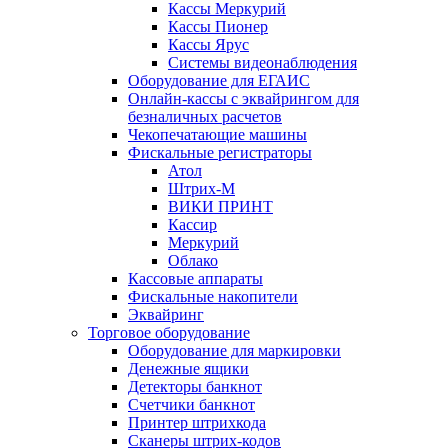
Кассы Меркурий
Кассы Пионер
Кассы Ярус
Системы видеонаблюдения
Оборудование для ЕГАИС
Онлайн-кассы с эквайрингом для
безналичных расчетов
Чекопечатающие машины
Фискальные регистраторы
Атол
Штрих-М
ВИКИ ПРИНТ
Кассир
Меркурий
Облако
Кассовые аппараты
Фискальные накопители
Эквайринг
Торговое оборудование
Оборудование для маркировки
Денежные ящики
Детекторы банкнот
Счетчики банкнот
Принтер штрихкода
Сканеры штрих-кодов