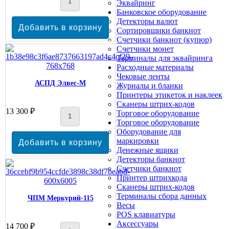
Эквайринг
Банковское оборудование
Детекторы валют
Сортировщики банкнот
Счетчики банкнот (купюр)
Счетчики монет
Терминалы для эквайринга
Расходные материалы
Чековые ленты
АСПД Элвес-М
Журналы и бланки
Принтеры этикеток и наклеек
Сканеры штрих-кодов
13 300 ₽
Торговое оборудование
Торговое оборудование
Оборудование для
маркировки
Денежные ящики
Детекторы банкнот
Счетчики банкнот
Принтер штрихкода
Сканеры штрих-кодов
Терминалы сбора данных
ЧПМ Меркурий-115
Весы
POS клавиатуры
Аксессуары
14 700 ₽