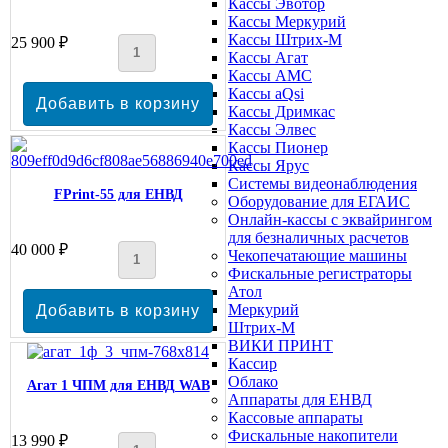
Кассы Эвотор
Кассы Меркурий
Кассы Штрих-М
25 900 ₽
Кассы Агат
Кассы АМС
Кассы aQsi
Кассы Дримкас
Кассы Элвес
Кассы Пионер
Кассы Ярус
Системы видеонаблюдения
FPrint-55 для ЕНВД
Оборудование для ЕГАИС
Онлайн-кассы с эквайрингом
для безналичных расчетов
40 000 ₽
Чекопечатающие машины
Фискальные регистраторы
Атол
Меркурий
Штрих-М
ВИКИ ПРИНТ
Кассир
Облако
Агат 1 ЧПМ для ЕНВД WAB
Аппараты для ЕНВД
Кассовые аппараты
Фискальные накопители
13 990 ₽