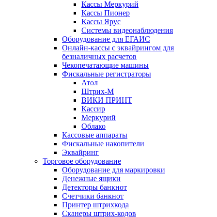
Кассы Меркурий
Кассы Пионер
Кассы Ярус
Системы видеонаблюдения
Оборудование для ЕГАИС
Онлайн-кассы с эквайрингом для
безналичных расчетов
Чекопечатающие машины
Фискальные регистраторы
Атол
Штрих-М
ВИКИ ПРИНТ
Кассир
Меркурий
Облако
Кассовые аппараты
Фискальные накопители
Эквайринг
Торговое оборудование
Оборудование для маркировки
Денежные ящики
Детекторы банкнот
Счетчики банкнот
Принтер штрихкода
Сканеры штрих-кодов