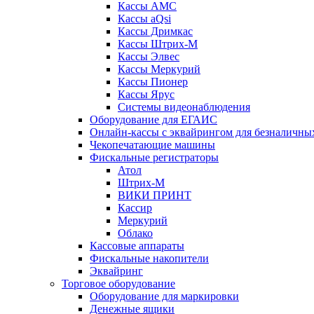
Кассы АМС
Кассы aQsi
Кассы Дримкас
Кассы Штрих-М
Кассы Элвес
Кассы Меркурий
Кассы Пионер
Кассы Ярус
Системы видеонаблюдения
Оборудование для ЕГАИС
Онлайн-кассы с эквайрингом для безналичны
Чекопечатающие машины
Фискальные регистраторы
Атол
Штрих-М
ВИКИ ПРИНТ
Кассир
Меркурий
Облако
Кассовые аппараты
Фискальные накопители
Эквайринг
Торговое оборудование
Оборудование для маркировки
Денежные ящики