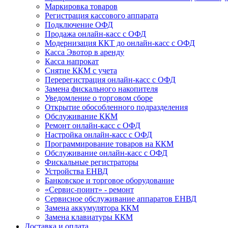
Маркировка товаров
Регистрация кассового аппарата
Подключение ОФД
Продажа онлайн-касс с ОФД
Модернизация ККТ до онлайн-касс с ОФД
Касса Эвотор в аренду
Касса напрокат
Снятие ККМ с учета
Перерегистрация онлайн-касс с ОФД
Замена фискального накопителя
Уведомление о торговом сборе
Открытие обособленного подразделения
Обслуживание ККМ
Ремонт онлайн-касс с ОФД
Настройка онлайн-касс с ОФД
Программирование товаров на ККМ
Обслуживание онлайн-касс с ОФД
Фискальные регистраторы
Устройства ЕНВД
Банковское и торговое оборудование
«Сервис-поинт» - ремонт
Сервисное обслуживание аппаратов ЕНВД
Замена аккумулятора ККМ
Замена клавиатуры ККМ
Доставка и оплата