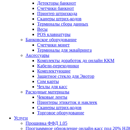
Детекторы банкнот
Счетчики банкнот
Принтер штрихкода
Сканеры штрих-кодов
Терминалы сбора данных
Весы
POS клавиатуры
Банковское оборудование
Счетчики монет
Терминалы для эквайринга
Аксессуары
Комплекты доработок до онлайн ККМ
Кабели-переходники
Комплектующие
Защитное стекло для Эвотор
Сим карты
Чехлы для касс
Расходные материалы
Чековые ленты
Принтеры этикеток и наклеек
Сканеры штрих-кодов
Торговое оборудование
Услуги
Прошивка ФФД 1.05
Программное обновление онлайн-касс под 20% НД