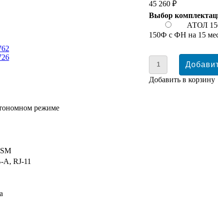
45 260 ₽
Выбор комплектац
АТОЛ 1
150Ф с ФН на 15 м
Добавить в корзину
втономном режиме
 GSM
-A, RJ-11
а