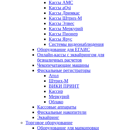
Кассы АМС
Кассы aQsi
Кассы Дримкас
Кассы Штрих-М
Кассы Элвес
Кассы Меркурий
Кассы Пионер
Кассы Ярус
Системы видеонаблюдения
Оборудование для ЕГАИС
Онлайн-кассы с эквайрингом для
безналичных расчетов
Чекопечатающие машины
Фискальные регистраторы
Атол
Штрих-М
ВИКИ ПРИНТ
Кассир
Меркурий
Облако
Кассовые аппараты
Фискальные накопители
Эквайринг
Торговое оборудование
Оборудование для маркировки