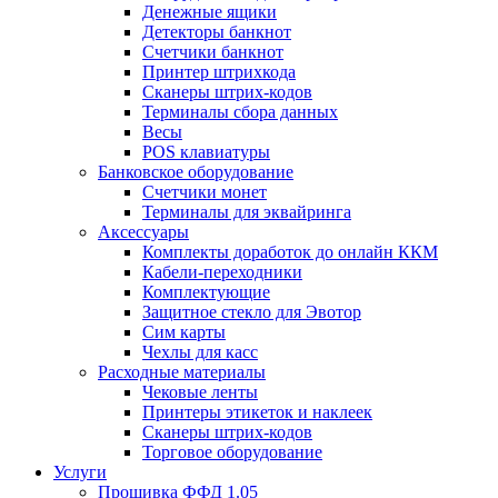
Денежные ящики
Детекторы банкнот
Счетчики банкнот
Принтер штрихкода
Сканеры штрих-кодов
Терминалы сбора данных
Весы
POS клавиатуры
Банковское оборудование
Счетчики монет
Терминалы для эквайринга
Аксессуары
Комплекты доработок до онлайн ККМ
Кабели-переходники
Комплектующие
Защитное стекло для Эвотор
Сим карты
Чехлы для касс
Расходные материалы
Чековые ленты
Принтеры этикеток и наклеек
Сканеры штрих-кодов
Торговое оборудование
Услуги
Прошивка ФФД 1.05