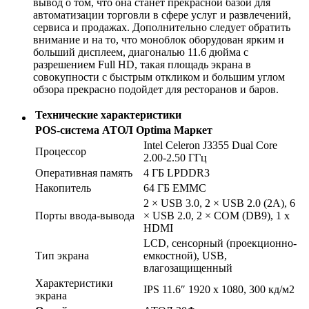
вывод о том, что она станет прекрасной базой для
автоматизации торговли в сфере услуг и развлечений,
сервиса и продажах. Дополнительно следует обратить
внимание и на то, что моноблок оборудован ярким и
больший дисплеем, диагональю 11.6 дюйма с
разрешением Full HD, такая площадь экрана в
совокупности с быстрым откликом и большим углом
обзора прекрасно подойдет для ресторанов и баров.
Технические характеристики
POS-система АТОЛ Optima Маркет
Intel Celeron J3355 Dual Core
Процессор
2.00-2.50 ГГц
Оперативная память
4 ГБ LPDDR3
Накопитель
64 ГБ EMMC
2 × USB 3.0, 2 × USB 2.0 (2А), 6
Порты ввода-вывода
× USB 2.0, 2 × COM (DB9), 1 x
HDMI
LCD, сенсорный (проекционно-
Тип экрана
емкостной), USB,
влагозащищенный
Характеристики
IPS 11.6″ 1920 x 1080, 300 кд/м2
экрана