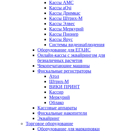
Кассы АМС
Кассы aQsi
Кассы Дримкас
Кассы Штрих-М
Кассы Элвес
Кассы Меркурий
Кассы Пионер
Кассы Ярус
Системы видеонаблюдения
Оборудование для ЕГАИС
Онлайн-кассы с эквайрингом для
безналичных расчетов
Чекопечатающие машины
Фискальные регистраторы
Атол
Штрих-М
ВИКИ ПРИНТ
Кассир
Меркурий
Облако
Кассовые аппараты
Фискальные накопители
Эквайринг
Торговое оборудование
Оборудование для маркировки