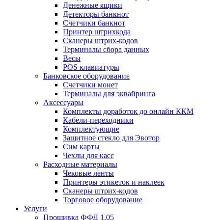
Денежные ящики
Детекторы банкнот
Счетчики банкнот
Принтер штрихкода
Сканеры штрих-кодов
Терминалы сбора данных
Весы
POS клавиатуры
Банковское оборудование
Счетчики монет
Терминалы для эквайринга
Аксессуары
Комплекты доработок до онлайн ККМ
Кабели-переходники
Комплектующие
Защитное стекло для Эвотор
Сим карты
Чехлы для касс
Расходные материалы
Чековые ленты
Принтеры этикеток и наклеек
Сканеры штрих-кодов
Торговое оборудование
Услуги
Прошивка ФФД 1.05