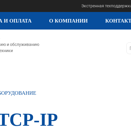
Экстренная техподдержк
А И ОПЛАТА
О КОМПАНИИ
КОНТАК
р
нию и обслуживанию
ехники
БОРУДОВАНИЕ
 TCP-IP