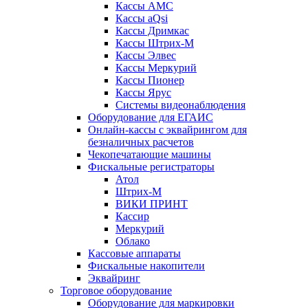
Кассы АМС
Кассы aQsi
Кассы Дримкас
Кассы Штрих-М
Кассы Элвес
Кассы Меркурий
Кассы Пионер
Кассы Ярус
Системы видеонаблюдения
Оборудование для ЕГАИС
Онлайн-кассы с эквайрингом для
безналичных расчетов
Чекопечатающие машины
Фискальные регистраторы
Атол
Штрих-М
ВИКИ ПРИНТ
Кассир
Меркурий
Облако
Кассовые аппараты
Фискальные накопители
Эквайринг
Торговое оборудование
Оборудование для маркировки