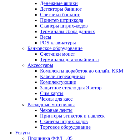
Денежные ящики
Детекторы банкнот
Счетчики банкнот
Принтер штрихкода
Сканеры штрих-кодов
Терминалы сбора данных
Весы
POS клавиатуры
Банковское оборудование
Счетчики монет
Терминалы для эквайринга
Аксессуары
Комплекты доработок до онлайн ККМ
Кабели-переходники
Комплектующие
Защитное стекло для Эвотор
Сим карты
Чехлы для касс
Расходные материалы
Чековые ленты
Принтеры этикеток и наклеек
Сканеры штрих-кодов
Торговое оборудование
Услуги
Прошивка ФФД 1.05