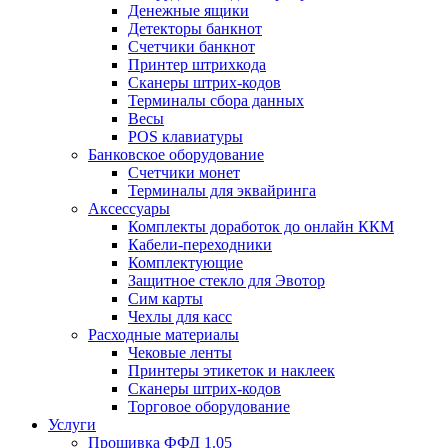
Денежные ящики
Детекторы банкнот
Счетчики банкнот
Принтер штрихкода
Сканеры штрих-кодов
Терминалы сбора данных
Весы
POS клавиатуры
Банковское оборудование
Счетчики монет
Терминалы для эквайринга
Аксессуары
Комплекты доработок до онлайн ККМ
Кабели-переходники
Комплектующие
Защитное стекло для Эвотор
Сим карты
Чехлы для касс
Расходные материалы
Чековые ленты
Принтеры этикеток и наклеек
Сканеры штрих-кодов
Торговое оборудование
Услуги
Прошивка ФФД 1.05