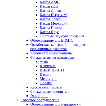
Кассы АМС
Кассы aQsi
Кассы Дримкас
Кассы Штрих-М
Кассы Элвес
Кассы Меркурий
Кассы Пионер
Кассы Ярус
Системы видеонаблюдения
Оборудование для ЕГАИС
Онлайн-кассы с эквайрингом для
безналичных расчетов
Чекопечатающие машины
Фискальные регистраторы
Атол
Штрих-М
ВИКИ ПРИНТ
Кассир
Меркурий
Облако
Кассовые аппараты
Фискальные накопители
Эквайринг
Торговое оборудование
Оборудование для маркировки