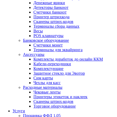
Денежные ящики
Детекторы банкнот
Счетчики банкнот
Принтер штрихкода
Сканеры штрих-кодов
Терминалы сбора данных
Весы
POS клавиатуры
Банковское оборудование
Счетчики монет
Терминалы для эквайринга
Аксессуары
Комплекты доработок до онлайн ККМ
Кабели-переходники
Комплектующие
Защитное стекло для Эвотор
Сим карты
Чехлы для касс
Расходные материалы
Чековые ленты
Принтеры этикеток и наклеек
Сканеры штрих-кодов
Торговое оборудование
Услуги
Прошивка ФФД 1.05