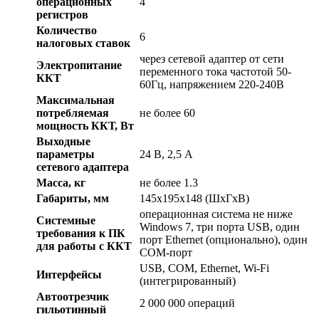
операционных
4
регистров
Количество
6
налоговых ставок
через сетевой адаптер от сети
Электропитание
переменного тока частотой 50-
ККТ
60Гц, напряжением 220-240В
Максимальная
потребляемая
не более 60
мощность ККТ, Вт
Выходные
параметры
24 В, 2,5 А
сетевого адаптера
Масса, кг
не более 1.3
Габариты, мм
145х195х148 (ШхГхВ)
операционная система не ниже
Системные
Windows 7, три порта USB, один
требования к ПК
порт Ethernet (опционально), один
для работы с ККТ
COM-порт
USB, COM, Ethernet, Wi-Fi
Интерфейсы
(интегрированный)
Автоотрезчик
2 000 000 операций
гильотинный