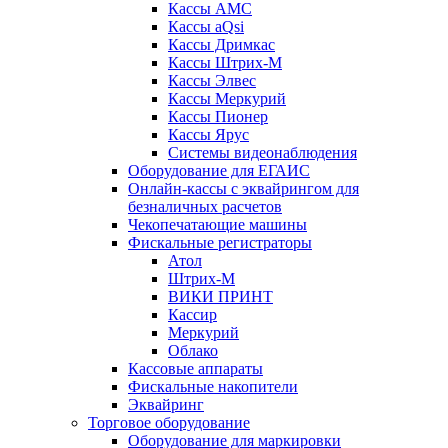
Кассы АМС
Кассы aQsi
Кассы Дримкас
Кассы Штрих-М
Кассы Элвес
Кассы Меркурий
Кассы Пионер
Кассы Ярус
Системы видеонаблюдения
Оборудование для ЕГАИС
Онлайн-кассы с эквайрингом для
безналичных расчетов
Чекопечатающие машины
Фискальные регистраторы
Атол
Штрих-М
ВИКИ ПРИНТ
Кассир
Меркурий
Облако
Кассовые аппараты
Фискальные накопители
Эквайринг
Торговое оборудование
Оборудование для маркировки