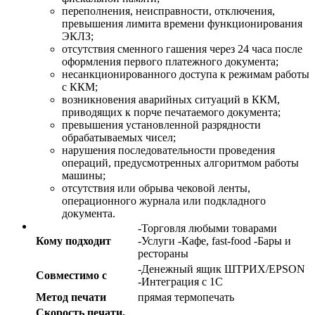
переполнения, неисправности, отключения,
превышения лимита времени функционирования
ЭКЛЗ;
отсутствия сменного гашения через 24 часа после
оформления первого платежного документа;
несанкционированного доступа к режимам работы
с ККМ;
возникновения аварийных ситуаций в ККМ,
приводящих к порче печатаемого документа;
превышения установленной разрядности
обрабатываемых чисел;
нарушения последовательности проведения
операций, предусмотренных алгоритмом работы
машины;
отсутствия или обрыва чековой ленты,
операционного журнала или подкладного
документа.
-Торговля любыми товарами
Кому подходит
-Услуги -Кафе, fast-food -Бары и
рестораны
-Денежный ящик ШТРИХ/EPSON
Совместимо с
-Интеграция с 1С
Метод печати
прямая термопечать
Скорость печати,