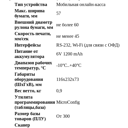
Тип устройства
Мобильная онлайн-касса
Макс. ширина
57
бумаги, мм
Внешний диаметр
не более 60
рулона бумаги, мм
Скорость печати,
не менее 45
мм/сек
Интерфейсы
RS-232, Wi-Fi (для связи с ОФД)
Питание от
6V 1200 mAh
аккумулятора
Диапазон рабочих
-10°C..+40°C
температур, °C
Габариты
оборудования
116х232х73
(ШхГхВ), мм
Вес нетто, кг
0,9
Утилита
программирования
MicroConfig
(таблицы,база)
Размер базы
От 300
товаров (ПЛУ)
Сканер