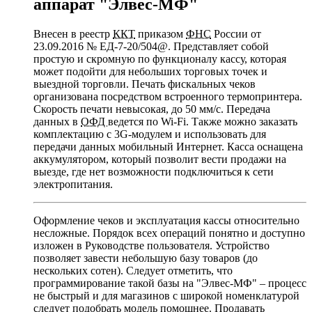
аппарат
Элвес-МФ
Внесен в реестр
ККТ
приказом
ФНС
России от
23.09.2016 № ЕД-7-20/504@. Представляет собой
простую и скромную по функционалу кассу, которая
может подойти для небольших торговых точек и
выездной торговли. Печать фискальных чеков
организована посредством встроенного термопринтера.
Скорость печати невысокая, до 50 мм/c. Передача
данных в
ОФД
ведется по Wi-Fi. Также можно заказать
комплектацию с 3G-модулем и использовать для
передачи данных мобильный Интернет. Касса оснащена
аккумулятором, который позволит вести продажи на
выезде, где нет возможности подключиться к сети
электропитания.
Оформление чеков и эксплуатация кассы относительно
несложные. Порядок всех операций понятно и доступно
изложен в Руководстве пользователя. Устройство
позволяет завести небольшую базу товаров (до
нескольких сотен). Следует отметить, что
программирование такой базы на
Элвес-МФ
– процесс
не быстрый и для магазинов с широкой номенклатурой
следует подобрать модель помощнее. Продавать