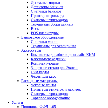
Денежные ящики
Детекторы банкнот
Счетчики банкнот
Принтер штрихкода
Сканеры штрих-кодов
Терминалы сбора данных
Весы
POS клавиатуры
Банковское оборудование
Счетчики монет
Терминалы для эквайринга
Аксессуары
Комплекты доработок до онлайн ККМ
Кабели-переходники
Комплектующие
Защитное стекло для Эвотор
Сим карты
Чехлы для касс
Расходные материалы
Чековые ленты
Принтеры этикеток и наклеек
Сканеры штрих-кодов
Торговое оборудование
Услуги
Прошивка ФФД 1.05