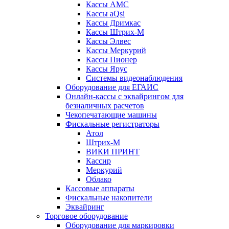
Кассы АМС
Кассы aQsi
Кассы Дримкас
Кассы Штрих-М
Кассы Элвес
Кассы Меркурий
Кассы Пионер
Кассы Ярус
Системы видеонаблюдения
Оборудование для ЕГАИС
Онлайн-кассы с эквайрингом для
безналичных расчетов
Чекопечатающие машины
Фискальные регистраторы
Атол
Штрих-М
ВИКИ ПРИНТ
Кассир
Меркурий
Облако
Кассовые аппараты
Фискальные накопители
Эквайринг
Торговое оборудование
Оборудование для маркировки