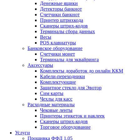
Денежные ящики
Детекторы банкнот
Счетчики банкнот
Принтер штрихкода
Сканеры штрих-кодов
Терминалы сбора данных
Весы
POS клавиатуры
Банковское оборудование
Счетчики монет
Терминалы для эквайринга
Аксессуары
Комплекты доработок до онлайн ККМ
Кабели-переходники
Комплектующие
Защитное стекло для Эвотор
Сим карты
Чехлы для касс
Расходные материалы
Чековые ленты
Принтеры этикеток и наклеек
Сканеры штрих-кодов
Торговое оборудование
Услуги
Прошивка ФФД 1.05