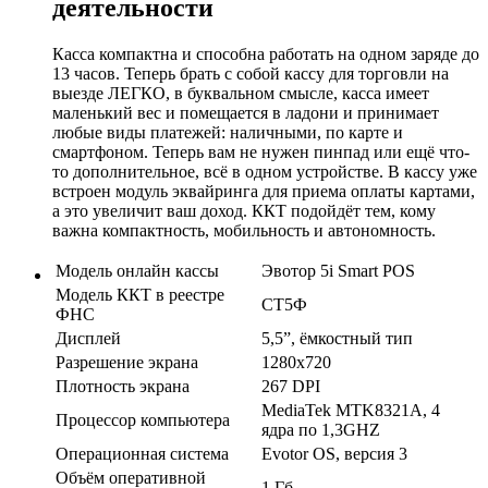
деятельности
Касса компактна и способна работать на одном заряде до
13 часов. Теперь брать с собой кассу для торговли на
выезде ЛЕГКО, в буквальном смысле, касса имеет
маленький вес и помещается в ладони и принимает
любые виды платежей: наличными, по карте и
смартфоном. Теперь вам не нужен пинпад или ещё что-
то дополнительное, всё в одном устройстве. В кассу уже
встроен модуль эквайринга для приема оплаты картами,
а это увеличит ваш доход. ККТ подойдёт тем, кому
важна компактность, мобильность и автономность.
Модель онлайн кассы
Эвотор 5i Smart POS
Модель ККТ в реестре
СТ5Ф
ФНС
Дисплей
5,5”, ёмкостный тип
Разрешение экрана
1280х720
Плотность экрана
267 DPI
MediaTek MTK8321A, 4
Процессор компьютера
ядра по 1,3GHZ
Операционная система
Evotor OS, версия 3
Объём оперативной
1 Гб