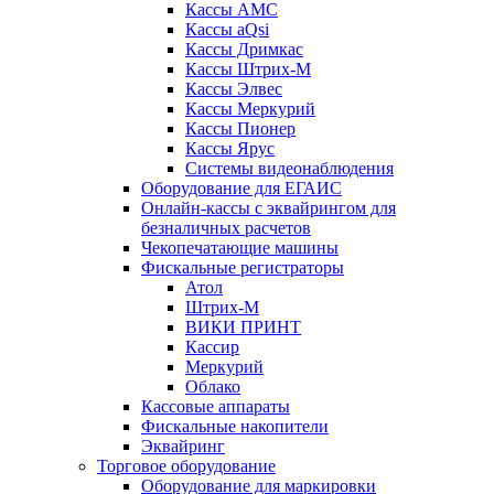
Кассы АМС
Кассы aQsi
Кассы Дримкас
Кассы Штрих-М
Кассы Элвес
Кассы Меркурий
Кассы Пионер
Кассы Ярус
Системы видеонаблюдения
Оборудование для ЕГАИС
Онлайн-кассы с эквайрингом для
безналичных расчетов
Чекопечатающие машины
Фискальные регистраторы
Атол
Штрих-М
ВИКИ ПРИНТ
Кассир
Меркурий
Облако
Кассовые аппараты
Фискальные накопители
Эквайринг
Торговое оборудование
Оборудование для маркировки