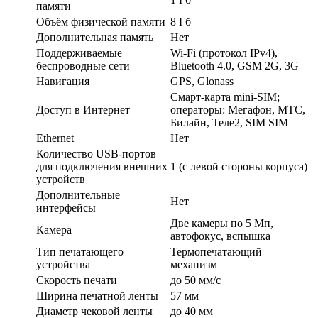
памяти
Объём физической памяти
8 Гб
Дополнительная память
Нет
Поддерживаемые
Wi-Fi (протокол IPv4),
беспроводные сети
Bluetooth 4.0, GSM 2G, 3G
Навигация
GPS, Glonass
Смарт-карта mini-SIM;
Доступ в Интернет
операторы: Мегафон, МТС,
Билайн, Теле2, SIM SIM
Ethernet
Нет
Количество USB-портов
для подключения внешних
1 (с левой стороны корпуса)
устройств
Дополнительные
Нет
интерфейсы
Две камеры по 5 Mп,
Камера
автофокус, вспышка
Тип печатающего
Термопечатающий
устройства
механизм
Скорость печати
до 50 мм/с
Ширина печатной ленты
57 мм
Диаметр чековой ленты
до 40 мм