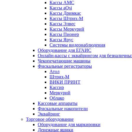
Кассы АМС
Кассы aQsi
Кассы Дримкас
Кассы Штрих-М
Кассы Элвес
Кассы Меркурий
Кассы Пионер
Кассы Ярус
Системы видеонаблюдения
Оборудование для ЕГАИС
Онлайн-кассы с эквайрингом для безналичны
Чекопечатающие машины
Фискальные регистраторы
Атол
Штрих-М
ВИКИ ПРИНТ
Кассир
Меркурий
Облако
Кассовые аппараты
Фискальные накопители
Эквайринг
Торговое оборудование
Оборудование для маркировки
Денежные ящики