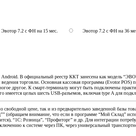
Эвотор 7.2 с ФН на 15 мес.
Эвотор 7.2 с ФН на 36 ме
й Android. В официальный реестр ККТ занесена как модель “Э
 ведения торговли. Основная кассовая программа (Evotor POS) 
многое другое. К смарт-терминалу могут быть подключены практ
того имеется целых шесть USB-разъемов, включая type A для под
о свободной цене, так и из предварительно заведенной базы то
ад”” (обращаем внимание, что если в программе “Мой Склад” ис
ится), “1C: Розница”, “Профиторг” и др. Для интеграции потре
дключению к системе через ПК, через универсальный транспорт