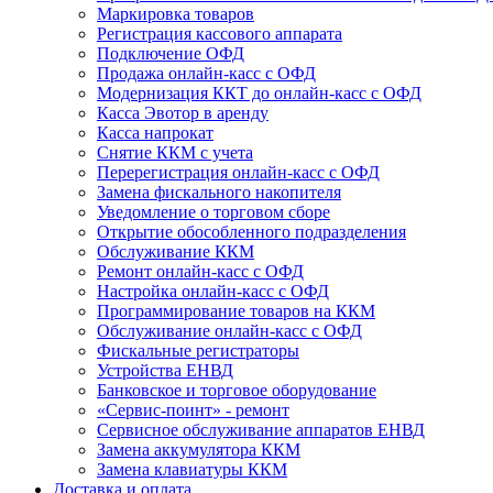
Маркировка товаров
Регистрация кассового аппарата
Подключение ОФД
Продажа онлайн-касс с ОФД
Модернизация ККТ до онлайн-касс с ОФД
Касса Эвотор в аренду
Касса напрокат
Снятие ККМ с учета
Перерегистрация онлайн-касс с ОФД
Замена фискального накопителя
Уведомление о торговом сборе
Открытие обособленного подразделения
Обслуживание ККМ
Ремонт онлайн-касс с ОФД
Настройка онлайн-касс с ОФД
Программирование товаров на ККМ
Обслуживание онлайн-касс с ОФД
Фискальные регистраторы
Устройства ЕНВД
Банковское и торговое оборудование
«Сервис-поинт» - ремонт
Сервисное обслуживание аппаратов ЕНВД
Замена аккумулятора ККМ
Замена клавиатуры ККМ
Доставка и оплата