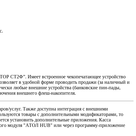
с.
ВОТОР СТ2Ф”. Имеет встроенное чекопечатающее устройство
позволяет в удобной форме проводить продажи (за наличный и
ически любые внешние устройства (банковские пин-пады,
ключения внешнего флеш-накопителя.
варов/услуг. Также доступна интеграция с внешними
пользуются товары с дополнительными модификаторами, то
буется установить дополнительные приложения. Касса
ного модуля
АТОЛ HUB
или через программу-приложение