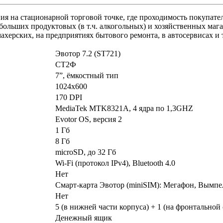
ния на стационарной торговой точке, где проходимость покупате
больших продуктовых (в т.ч. алкогольных) и хозяйственных магази
махерских, на предприятиях бытового ремонта, в автосервисах 
Эвотор 7.2 (ST721)
СТ2Ф
7”, ёмкостный тип
1024х600
170 DPI
MediaTek MTK8321A, 4 ядра по 1,3GHZ
Evotor OS, версия 2
1 Гб
8 Гб
microSD, до 32 Гб
Wi-Fi (протокол IPv4), Bluetooth 4.0
Нет
Смарт-карта Эвотор (miniSIM): Мегафон, Вымпел
Нет
5 (в нижней части корпуса) + 1 (на фронтальной
Денежный ящик