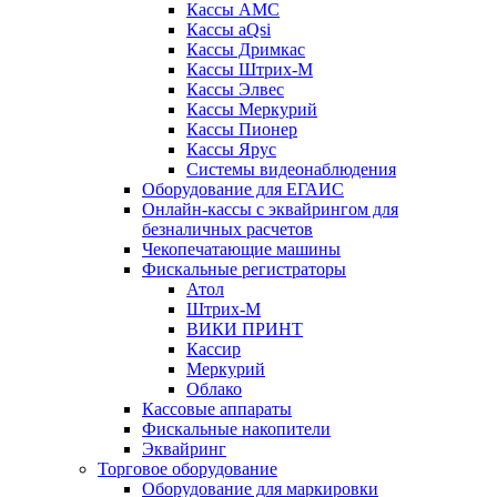
Кассы АМС
Кассы aQsi
Кассы Дримкас
Кассы Штрих-М
Кассы Элвес
Кассы Меркурий
Кассы Пионер
Кассы Ярус
Системы видеонаблюдения
Оборудование для ЕГАИС
Онлайн-кассы с эквайрингом для
безналичных расчетов
Чекопечатающие машины
Фискальные регистраторы
Атол
Штрих-М
ВИКИ ПРИНТ
Кассир
Меркурий
Облако
Кассовые аппараты
Фискальные накопители
Эквайринг
Торговое оборудование
Оборудование для маркировки