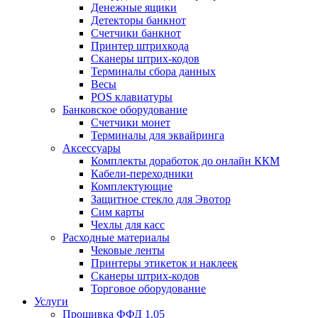
Денежные ящики
Детекторы банкнот
Счетчики банкнот
Принтер штрихкода
Сканеры штрих-кодов
Терминалы сбора данных
Весы
POS клавиатуры
Банковское оборудование
Счетчики монет
Терминалы для эквайринга
Аксессуары
Комплекты доработок до онлайн ККМ
Кабели-переходники
Комплектующие
Защитное стекло для Эвотор
Сим карты
Чехлы для касс
Расходные материалы
Чековые ленты
Принтеры этикеток и наклеек
Сканеры штрих-кодов
Торговое оборудование
Услуги
Прошивка ФФД 1.05