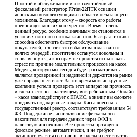
Простой в обслуживании и отказоустойчивый
фискальный регистратор FPrint-22ПТК оснащен
японскими комплектующими в области печатающего
механизма. Благодаря этому – скорость его работы
превосходит многих конкурентов. Время – очень
ценный ресурс, особенно значимым он становится в
условиях плотного потока клиентов. Быстрая техника
способна обеспечить быстрое обслуживание
покупателей, а значит это избавит ваш магазин от
долгих очередей, посетители останутся довольны и
снова вернутся, а кассирам не придется испытывать
стресс по причине медлительных процессов на кассе.
Модель, которую мы сегодня будет рассматривать
является проверенной и надежной и держится на рынке
уже порядка шести лет. За это время многие крупные
компании успели проверить этот аппарат на прочность
и сделать его по – настоящему востребованным. Онлайн
– касса взаимодействует с ЕГАИС, а значит вы сможете
продавать подакцизные товары. Касса внесена в
государственный реестр, соответствует требованиям 54
ФЗ. Поддерживает использование фискального
накопителя для передачи данных через ОФД в
налоговую инспекцию. Все процессы проходят в
фоновом режиме, автоматически, и не требуют
активного участия со стороны владельца регистратора.