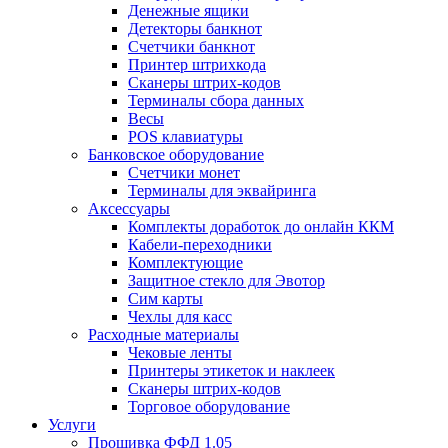
Денежные ящики
Детекторы банкнот
Счетчики банкнот
Принтер штрихкода
Сканеры штрих-кодов
Терминалы сбора данных
Весы
POS клавиатуры
Банковское оборудование
Счетчики монет
Терминалы для эквайринга
Аксессуары
Комплекты доработок до онлайн ККМ
Кабели-переходники
Комплектующие
Защитное стекло для Эвотор
Сим карты
Чехлы для касс
Расходные материалы
Чековые ленты
Принтеры этикеток и наклеек
Сканеры штрих-кодов
Торговое оборудование
Услуги
Прошивка ФФД 1.05