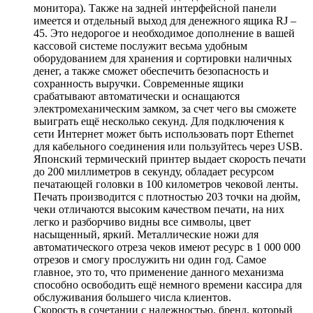
монитора). Также на задней интерфейсной панели
имеется и отдельный выход для денежного ящика RJ –
45. Это недорогое и необходимое дополнение в вашей
кассовой системе послужит весьма удобным
оборудованием для хранения и сортировки наличных
денег, а также сможет обеспечить безопасность и
сохранность выручки. Современные ящики
срабатывают автоматически и оснащаются
электромеханическим замком, за счет чего вы сможете
выиграть ещё несколько секунд. Для подключения к
сети Интернет может быть использовать порт Ethernet
для кабельного соединения или пользуйтесь через USB.
Японский термический принтер выдает скорость печати
до 200 миллиметров в секунду, обладает ресурсом
печатающей головки в 100 километров чековой ленты.
Печать производится с плотностью 203 точки на дюйм,
чеки отличаются высоким качеством печати, на них
легко и разборчиво видны все символы, цвет
насыщенный, яркий. Металлические ножи для
автоматического отреза чеков имеют ресурс в 1 000 000
отрезов и смогу прослужить ни один год. Самое
главное, это то, что применение данного механизма
способно освободить ещё немного времени кассира для
обслуживания большего числа клиентов.
Скорость в сочетании с надежностью, бренд, который