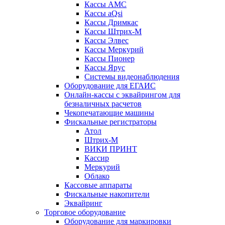
Кассы АМС
Кассы aQsi
Кассы Дримкас
Кассы Штрих-М
Кассы Элвес
Кассы Меркурий
Кассы Пионер
Кассы Ярус
Системы видеонаблюдения
Оборудование для ЕГАИС
Онлайн-кассы с эквайрингом для
безналичных расчетов
Чекопечатающие машины
Фискальные регистраторы
Атол
Штрих-М
ВИКИ ПРИНТ
Кассир
Меркурий
Облако
Кассовые аппараты
Фискальные накопители
Эквайринг
Торговое оборудование
Оборудование для маркировки