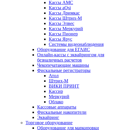
Кассы АМС
Кассы aQsi
Кассы Дримкас
Кассы Штрих-М
Кассы Элвес
Кассы Меркурий
Кассы Пионер
Кассы Ярус
Системы видеонаблюдения
Оборудование для ЕГАИС
Онлайн-кассы с эквайрингом для
безналичных расчетов
Чекопечатающие машины
Фискальные регистраторы
Атол
Штрих-М
ВИКИ ПРИНТ
Кассир
Меркурий
Облако
Кассовые аппараты
Фискальные накопители
Эквайринг
Торговое оборудование
Оборудование для маркировки