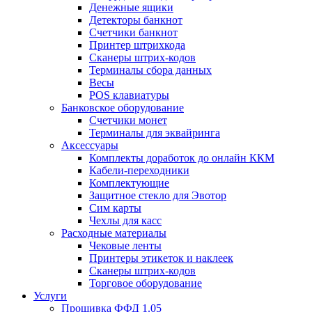
Денежные ящики
Детекторы банкнот
Счетчики банкнот
Принтер штрихкода
Сканеры штрих-кодов
Терминалы сбора данных
Весы
POS клавиатуры
Банковское оборудование
Счетчики монет
Терминалы для эквайринга
Аксессуары
Комплекты доработок до онлайн ККМ
Кабели-переходники
Комплектующие
Защитное стекло для Эвотор
Сим карты
Чехлы для касс
Расходные материалы
Чековые ленты
Принтеры этикеток и наклеек
Сканеры штрих-кодов
Торговое оборудование
Услуги
Прошивка ФФД 1.05