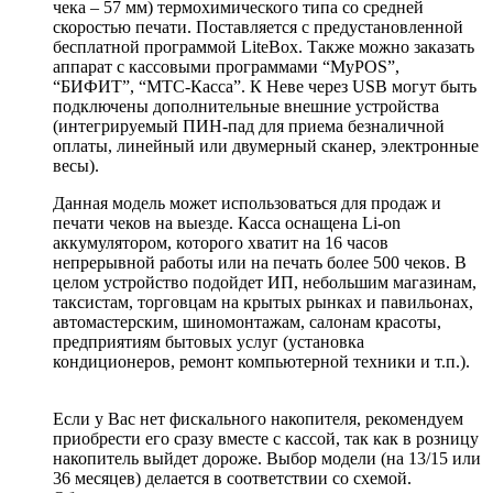
чека – 57 мм) термохимического типа со средней
скоростью печати. Поставляется с предустановленной
бесплатной программой LiteBox. Также можно заказать
аппарат с кассовыми программами “MyPOS”,
“БИФИТ”, “МТС-Касса”. К Неве через USB могут быть
подключены дополнительные внешние устройства
(интегрируемый ПИН-пад для приема безналичной
оплаты, линейный или двумерный сканер, электронные
весы).
Данная модель может использоваться для продаж и
печати чеков на выезде. Касса оснащена Li-on
аккумулятором, которого хватит на 16 часов
непрерывной работы или на печать более 500 чеков. В
целом устройство подойдет ИП, небольшим магазинам,
таксистам, торговцам на крытых рынках и павильонах,
автомастерским, шиномонтажам, салонам красоты,
предприятиям бытовых услуг (установка
кондиционеров, ремонт компьютерной техники и т.п.).
Если у Вас нет фискального накопителя, рекомендуем
приобрести его сразу вместе с кассой, так как в розницу
накопитель выйдет дороже. Выбор модели (на 13/15 или
36 месяцев) делается в соответствии со схемой.