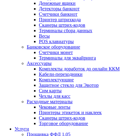
Денежные ящики
Детекторы банкнот
Счетчики банкнот
Принтер штрихкода
Сканеры штрих-кодов
Терминалы сбора данных
Весы
POS клавиатуры
Банковское оборудование
Счетчики монет
Терминалы для эквайринга
Аксессуары
Комплекты доработок до онлайн ККМ
Кабели-переходники
Комплектующие
Защитное стекло для Эвотор
Сим карты
Чехлы для касс
Расходные материалы
Чековые ленты
Принтеры этикеток и наклеек
Сканеры штрих-кодов
Торговое оборудование
Услуги
Прошивка ФФД 1.05