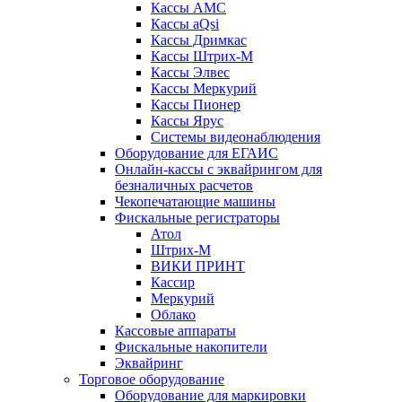
Кассы АМС
Кассы aQsi
Кассы Дримкас
Кассы Штрих-М
Кассы Элвес
Кассы Меркурий
Кассы Пионер
Кассы Ярус
Системы видеонаблюдения
Оборудование для ЕГАИС
Онлайн-кассы с эквайрингом для
безналичных расчетов
Чекопечатающие машины
Фискальные регистраторы
Атол
Штрих-М
ВИКИ ПРИНТ
Кассир
Меркурий
Облако
Кассовые аппараты
Фискальные накопители
Эквайринг
Торговое оборудование
Оборудование для маркировки