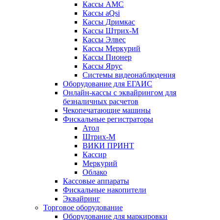
Кассы АМС
Кассы aQsi
Кассы Дримкас
Кассы Штрих-М
Кассы Элвес
Кассы Меркурий
Кассы Пионер
Кассы Ярус
Системы видеонаблюдения
Оборудование для ЕГАИС
Онлайн-кассы с эквайрингом для
безналичных расчетов
Чекопечатающие машины
Фискальные регистраторы
Атол
Штрих-М
ВИКИ ПРИНТ
Кассир
Меркурий
Облако
Кассовые аппараты
Фискальные накопители
Эквайринг
Торговое оборудование
Оборудование для маркировки