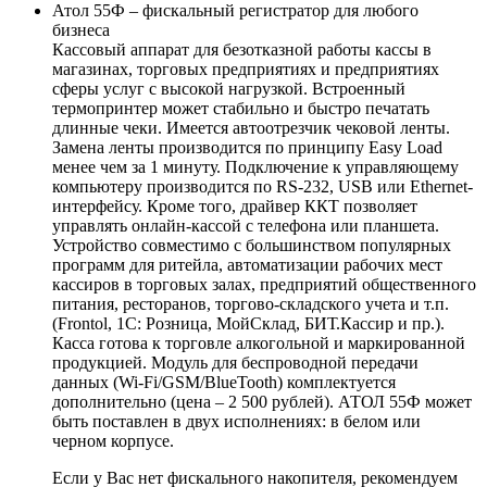
Атол 55Ф – фискальный регистратор для любого
бизнеса
Кассовый аппарат для безотказной работы кассы в
магазинах, торговых предприятиях и предприятиях
сферы услуг с высокой нагрузкой. Встроенный
термопринтер может стабильно и быстро печатать
длинные чеки. Имеется автоотрезчик чековой ленты.
Замена ленты производится по принципу Easy Load
менее чем за 1 минуту. Подключение к управляющему
компьютеру производится по RS-232, USB или Ethernet-
интерфейсу. Кроме того, драйвер ККТ позволяет
управлять онлайн-кассой с телефона или планшета.
Устройство совместимо с большинством популярных
программ для ритейла, автоматизации рабочих мест
кассиров в торговых залах, предприятий общественного
питания, ресторанов, торгово-складского учета и т.п.
(Frontol, 1С: Розница, МойСклад, БИТ.Кассир и пр.).
Касса готова к торговле алкогольной и маркированной
продукцией. Модуль для беспроводной передачи
данных (Wi-Fi/GSM/BlueTooth) комплектуется
дополнительно (цена – 2 500 рублей). АТОЛ 55Ф может
быть поставлен в двух исполнениях: в белом или
черном корпусе.
Если у Вас нет фискального накопителя, рекомендуем