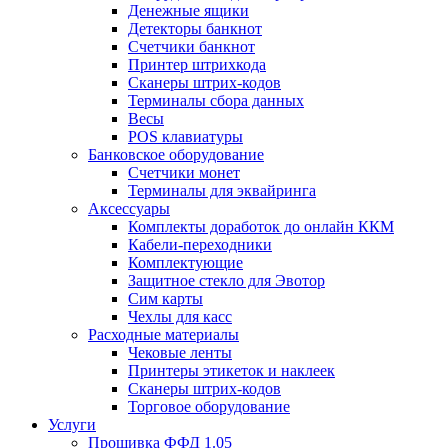
Денежные ящики
Детекторы банкнот
Счетчики банкнот
Принтер штрихкода
Сканеры штрих-кодов
Терминалы сбора данных
Весы
POS клавиатуры
Банковское оборудование
Счетчики монет
Терминалы для эквайринга
Аксессуары
Комплекты доработок до онлайн ККМ
Кабели-переходники
Комплектующие
Защитное стекло для Эвотор
Сим карты
Чехлы для касс
Расходные материалы
Чековые ленты
Принтеры этикеток и наклеек
Сканеры штрих-кодов
Торговое оборудование
Услуги
Прошивка ФФД 1.05