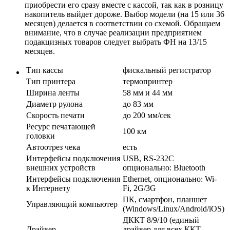
приобрести его сразу вместе с кассой, так как в розницу
накопитель выйдет дороже. Выбор модели (на 15 или 36
месяцев) делается в соответствии со схемой. Обращаем
внимание, что в случае реализации предприятием
подакцизных товаров следует выбрать ФН на 13/15
месяцев.
Тип кассы
фискальный регистратор
Тип принтера
термопринтер
Ширина ленты
58 мм и 44 мм
Диаметр рулона
до 83 мм
Скорость печати
до 200 мм/сек
Ресурс печатающей
100 км
головки
Автоотрез чека
есть
Интерфейсы подключения
USB, RS-232С
внешних устройств
опционально: Bluetooth
Интерфейсы подключения
Ethernet, опционально: Wi-
к Интернету
Fi, 2G/3G
ПК, смартфон, планшет
Управляющий компьютер
(Windows/Linux/Android/iOS)
ДККТ 8/9/10 (единый
Драйвер
драйвер для всех ККТ