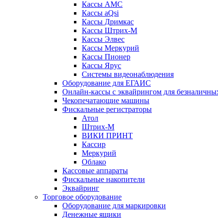
Кассы АМС
Кассы aQsi
Кассы Дримкас
Кассы Штрих-М
Кассы Элвес
Кассы Меркурий
Кассы Пионер
Кассы Ярус
Системы видеонаблюдения
Оборудование для ЕГАИС
Онлайн-кассы с эквайрингом для безналичны
Чекопечатающие машины
Фискальные регистраторы
Атол
Штрих-М
ВИКИ ПРИНТ
Кассир
Меркурий
Облако
Кассовые аппараты
Фискальные накопители
Эквайринг
Торговое оборудование
Оборудование для маркировки
Денежные ящики