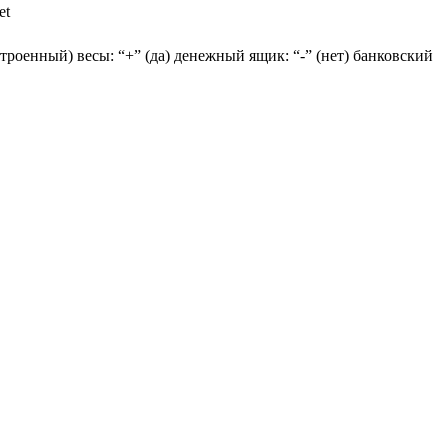
et
строенный) весы: “+” (да) денежный ящик: “-” (нет) банковский