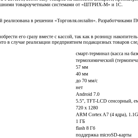
нешними товароучетными системами от «ШТРИХ-М» и 1С.
 реализована в решении «Торговля.онлайн». Разработчиками ПО
брести его сразу вместе с кассой, так как в розницу накопител
что в случае реализации предприятием подакцизных товаров сле
смарт-терминал (касса на ба
термохимический (термопеча
57 мм
40 мм
до 70 мм/с
нет
Android 7.0
5.5”, TFT-LCD сенсорный, е
720 x 1280
ARM Cortex A7 (4 ядра), 1.
1 ГБ
flash 8 Гб
поддержка microSD-карты