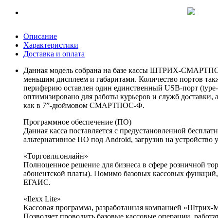
Описание
Характеристики
Доставка и оплата
Данная модель собрана на базе кассы ШТРИХ-СМАРТП
меньшим дисплеем и габаритами. Количество портов также
периферию оставлен один единственный USB-порт (type-
оптимизировано для работы курьеров и служб доставки, а
как в 7”-дюймовом СМАРТПОС-Ф.
Программное обеспечение (ПО)
Данная касса поставляется с предустановленной бесплат
альтернативное ПО под Android, загрузив на устройство 
«Торговля.онлайн»
Полноценное решение для бизнеса в сфере розничной тор
абонентской платы). Помимо базовых кассовых функций,
ЕГАИС.
«Ilexx Lite»
Кассовая программа, разработанная компанией «Штрих
Позволяет проводить базовые кассовые операции, работа