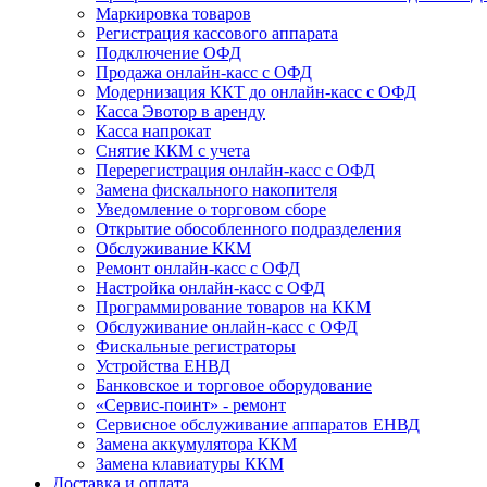
Маркировка товаров
Регистрация кассового аппарата
Подключение ОФД
Продажа онлайн-касс с ОФД
Модернизация ККТ до онлайн-касс с ОФД
Касса Эвотор в аренду
Касса напрокат
Снятие ККМ с учета
Перерегистрация онлайн-касс с ОФД
Замена фискального накопителя
Уведомление о торговом сборе
Открытие обособленного подразделения
Обслуживание ККМ
Ремонт онлайн-касс с ОФД
Настройка онлайн-касс с ОФД
Программирование товаров на ККМ
Обслуживание онлайн-касс с ОФД
Фискальные регистраторы
Устройства ЕНВД
Банковское и торговое оборудование
«Сервис-поинт» - ремонт
Сервисное обслуживание аппаратов ЕНВД
Замена аккумулятора ККМ
Замена клавиатуры ККМ
Доставка и оплата