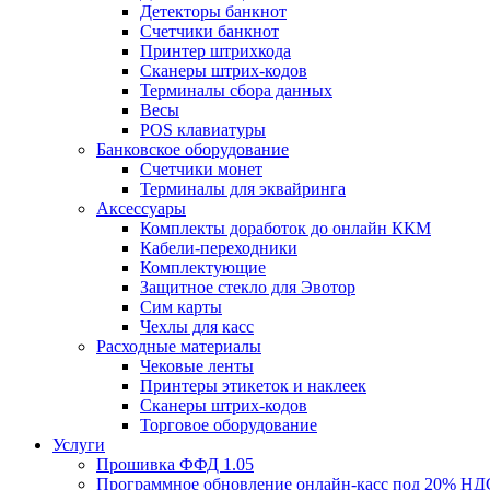
Детекторы банкнот
Счетчики банкнот
Принтер штрихкода
Сканеры штрих-кодов
Терминалы сбора данных
Весы
POS клавиатуры
Банковское оборудование
Счетчики монет
Терминалы для эквайринга
Аксессуары
Комплекты доработок до онлайн ККМ
Кабели-переходники
Комплектующие
Защитное стекло для Эвотор
Сим карты
Чехлы для касс
Расходные материалы
Чековые ленты
Принтеры этикеток и наклеек
Сканеры штрих-кодов
Торговое оборудование
Услуги
Прошивка ФФД 1.05
Программное обновление онлайн-касс под 20% НД