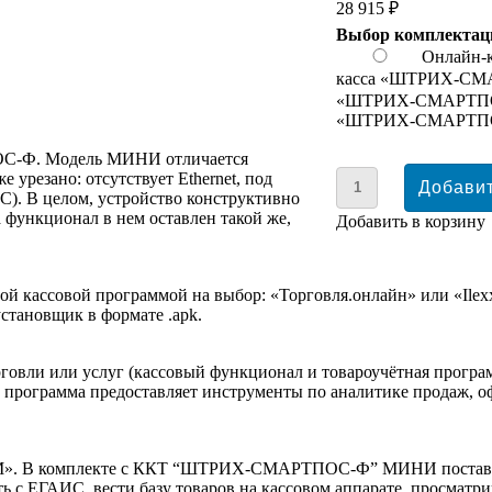
28 915 ₽
Выбор комплектац
Онлайн
касса «ШТРИХ-С
«ШТРИХ-СМАРТПОС
«ШТРИХ-СМАРТПОС
ОС-Ф. Модель МИНИ отличается
 урезано: отсутствует Ethernet, под
C). В целом, устройство конструктивно
 функционал в нем оставлен такой же,
Добавить в корзину
ной кассовой программой на выбор: «Торговля.онлайн» или «Il
установщик в формате .apk.
говли или услуг (кассовый функционал и товароучётная программ
 программа предоставляет инструменты по аналитике продаж, о
-М». В комплекте с ККТ “ШТРИХ-СМАРТПОС-Ф” МИНИ поставляет
ть с ЕГАИС, вести базу товаров на кассовом аппарате, просмат