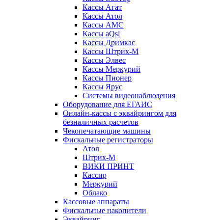
Кассы Агат
Кассы Атол
Кассы АМС
Кассы aQsi
Кассы Дримкас
Кассы Штрих-М
Кассы Элвес
Кассы Меркурий
Кассы Пионер
Кассы Ярус
Системы видеонаблюдения
Оборудование для ЕГАИС
Онлайн-кассы с эквайрингом для
безналичных расчетов
Чекопечатающие машины
Фискальные регистраторы
Атол
Штрих-М
ВИКИ ПРИНТ
Кассир
Меркурий
Облако
Кассовые аппараты
Фискальные накопители
Эквайринг