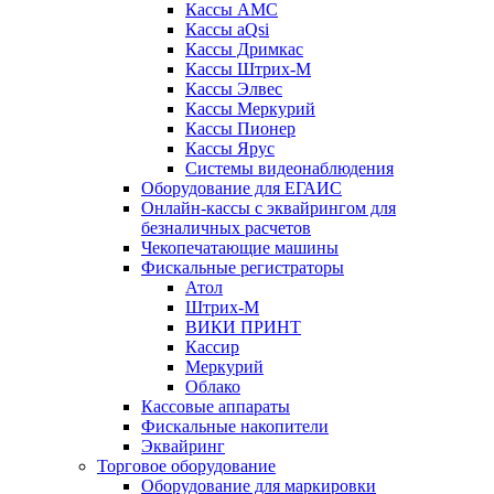
Кассы АМС
Кассы aQsi
Кассы Дримкас
Кассы Штрих-М
Кассы Элвес
Кассы Меркурий
Кассы Пионер
Кассы Ярус
Системы видеонаблюдения
Оборудование для ЕГАИС
Онлайн-кассы с эквайрингом для
безналичных расчетов
Чекопечатающие машины
Фискальные регистраторы
Атол
Штрих-М
ВИКИ ПРИНТ
Кассир
Меркурий
Облако
Кассовые аппараты
Фискальные накопители
Эквайринг
Торговое оборудование
Оборудование для маркировки