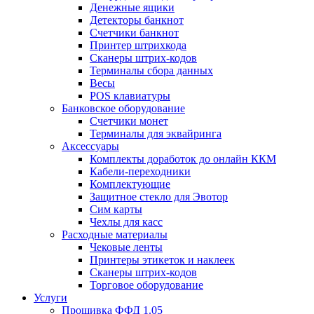
Денежные ящики
Детекторы банкнот
Счетчики банкнот
Принтер штрихкода
Сканеры штрих-кодов
Терминалы сбора данных
Весы
POS клавиатуры
Банковское оборудование
Счетчики монет
Терминалы для эквайринга
Аксессуары
Комплекты доработок до онлайн ККМ
Кабели-переходники
Комплектующие
Защитное стекло для Эвотор
Сим карты
Чехлы для касс
Расходные материалы
Чековые ленты
Принтеры этикеток и наклеек
Сканеры штрих-кодов
Торговое оборудование
Услуги
Прошивка ФФД 1.05