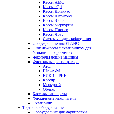
Кассы АМС
Кассы aQsi
Кассы Дримкас
Кассы Штрих-М
Кассы Элвес
Кассы Меркурий
Кассы Пионер
Кассы Ярус
Системы видеонаблюдения
Оборудование для ЕГАИС
Онлайн-кассы с эквайрингом для
безналичных расчетов
Чекопечатающие машины
Фискальные регистраторы
Атол
Штрих-М
ВИКИ ПРИНТ
Кассир
Меркурий
Облако
Кассовые аппараты
Фискальные накопители
Эквайринг
Торговое оборудование
Оборудование для маркировки