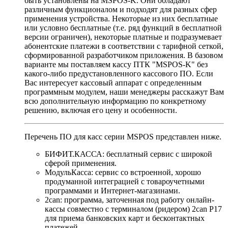
быть установлены на MSPOS-K. Они обладают
различным функционалом и подходят для разных сфер
применения устройства. Некоторые из них бесплатные
или условно бесплатные (т.е. ряд функций в бесплатной
версии ограничен), некоторые платные и подразумевает
абонентские платежи в соответствии с тарифной сеткой,
сформированной разработчиком приложения. В базовом
варианте мы поставляем кассу ПТК
MSPOS-K
без
какого-либо предустановленного кассового ПО. Если
Вас интересует кассовый аппарат с определенным
программным модулем, наши менеджеры расскажут Вам
всю дополнительную информацию по конкретному
решению, включая его цену и особенности.
Перечень ПО для касс серии MSPOS представлен ниже.
БИФИТ.КАССА: бесплатный сервис с широкой
сферой применения.
МодульКасса: сервис со встроенной, хорошо
продуманной интеграцией с товароучетными
программами и Интернет-магазинами.
2can: программа, заточенная под работу онлайн-
кассы совместно с терминалом (ридером) 2can Р17
для приема банковских карт и бесконтактных
платежей.