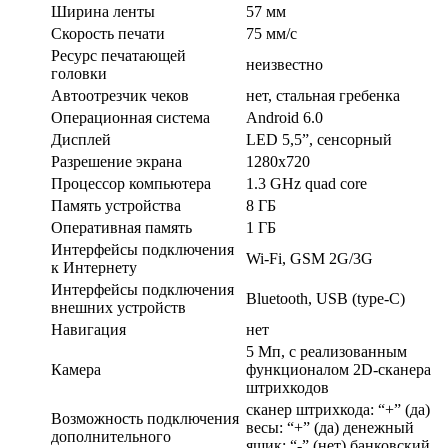
Ширина ленты
57 мм
Скорость печати
75 мм/с
Ресурс печатающей
неизвестно
головки
Автоотрезчик чеков
нет, стальная гребенка
Операционная система
Android 6.0
Дисплей
LED 5,5”, сенсорный
Разрешение экрана
1280х720
Процессор компьютера
1.3 GHz quad core
Память устройства
8 ГБ
Оперативная память
1 ГБ
Интерфейсы подключения
Wi-Fi, GSM 2G/3G
к Интернету
Интерфейсы подключения
Bluetooth, USB (type-С)
внешних устройств
Навигация
нет
5 Мп, с реализованным
Камера
функционалом 2D-сканера
штрихкодов
сканер штрихкода: “+” (да)
Возможность подключения
весы: “+” (да) денежный
дополнительного
ящик: “-” (нет) банковский