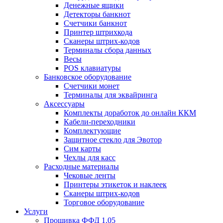
Денежные ящики
Детекторы банкнот
Счетчики банкнот
Принтер штрихкода
Сканеры штрих-кодов
Терминалы сбора данных
Весы
POS клавиатуры
Банковское оборудование
Счетчики монет
Терминалы для эквайринга
Аксессуары
Комплекты доработок до онлайн ККМ
Кабели-переходники
Комплектующие
Защитное стекло для Эвотор
Сим карты
Чехлы для касс
Расходные материалы
Чековые ленты
Принтеры этикеток и наклеек
Сканеры штрих-кодов
Торговое оборудование
Услуги
Прошивка ФФД 1.05