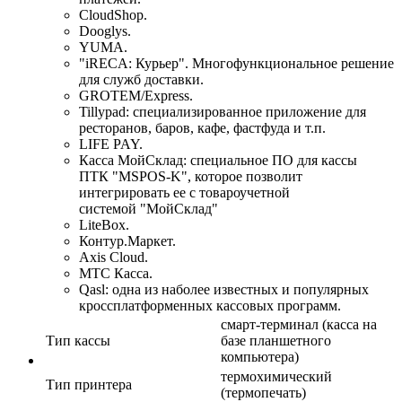
CloudShop.
Dooglys.
YUMA.
iRECA: Курьер
. Многофункциональное решение
для служб доставки.
GROTEM/Express.
Tillypad: специализированное приложение для
ресторанов, баров, кафе, фастфуда и т.п.
LIFE PAY.
Касса МойСклад: специальное ПО для кассы
ПТК
MSPOS-K
, которое позволит
интегрировать ее с товароучетной
системой
МойСклад
LiteBox.
Контур.Маркет.
Axis Cloud.
МТС Касса.
Qasl: одна из наболее известных и популярных
кроссплатформенных кассовых программ.
смарт-терминал (касса на
Тип кассы
базе планшетного
компьютера)
термохимический
Тип принтера
(термопечать)