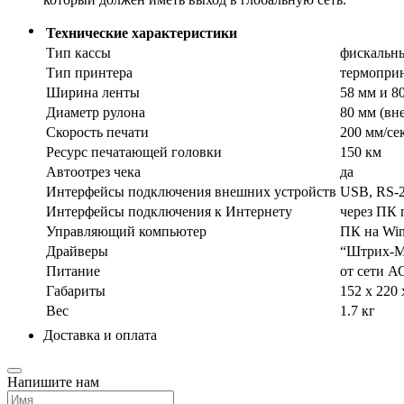
Технические характеристики
Тип кассы
фискальны
Тип принтера
термопри
Ширина ленты
58 мм и 8
Диаметр рулона
80 мм (вн
Скорость печати
200 мм/се
Ресурс печатающей головки
150 км
Автоотрез чека
да
Интерфейсы подключения внешних устройств
USB, RS-2
Интерфейсы подключения к Интернету
через ПК 
Управляющий компьютер
ПК на Win
Драйверы
“Штрих-М”
Питание
от сети А
Габариты
152 х 220 
Вес
1.7 кг
Доставка и оплата
Напишите нам