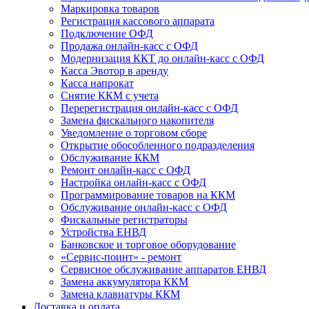
Маркировка товаров
Регистрация кассового аппарата
Подключение ОФД
Продажа онлайн-касс с ОФД
Модернизация ККТ до онлайн-касс с ОФД
Касса Эвотор в аренду
Касса напрокат
Снятие ККМ с учета
Перерегистрация онлайн-касс с ОФД
Замена фискального накопителя
Уведомление о торговом сборе
Открытие обособленного подразделения
Обслуживание ККМ
Ремонт онлайн-касс с ОФД
Настройка онлайн-касс с ОФД
Программирование товаров на ККМ
Обслуживание онлайн-касс с ОФД
Фискальные регистраторы
Устройства ЕНВД
Банковское и торговое оборудование
«Сервис-поинт» - ремонт
Сервисное обслуживание аппаратов ЕНВД
Замена аккумулятора ККМ
Замена клавиатуры ККМ
Доставка и оплата