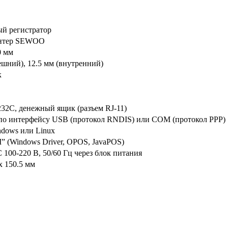
й регистратор
нтер SEWOO
0 мм
ешний), 12.5 мм (внутренний)
к
32C, денежный ящик (разъем RJ-11)
по интерфейсу USB (протокол RNDIS) или COM (протокол РРР)
dows или Linux
 (Windows Driver, OPOS, JavaPOS)
С 100-220 В, 50/60 Гц через блок питания
х 150.5 мм