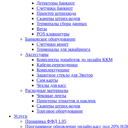
Детекторы банкнот
Счетчики банкнот
Принтер штрихкода
Сканеры штрих-кодов
Терминалы сбора данных
Весы
POS клавиатуры
Банковское оборудование
Счетчики монет
Терминалы для эквайринга
Аксессуары
Комплекты доработок до онлайн ККМ
Кабели-переходники
Комплектующие
Защитное стекло для Эвотор
Сим карты
Чехлы для касс
Расходные материалы
Чековые ленты
Принтеры этикеток и наклеек
Сканеры штрих-кодов
Торговое оборудование
Услуги
Прошивка ФФД 1.05
Программное обновление онлайн-касс под 20% НД