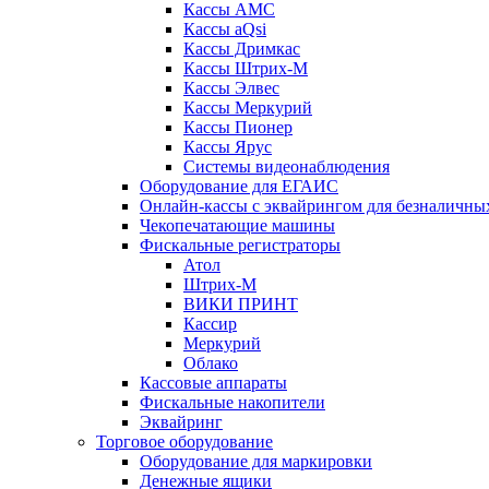
Кассы АМС
Кассы aQsi
Кассы Дримкас
Кассы Штрих-М
Кассы Элвес
Кассы Меркурий
Кассы Пионер
Кассы Ярус
Системы видеонаблюдения
Оборудование для ЕГАИС
Онлайн-кассы с эквайрингом для безналичны
Чекопечатающие машины
Фискальные регистраторы
Атол
Штрих-М
ВИКИ ПРИНТ
Кассир
Меркурий
Облако
Кассовые аппараты
Фискальные накопители
Эквайринг
Торговое оборудование
Оборудование для маркировки
Денежные ящики