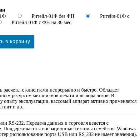
ии
01Ф
Ритейл-01Ф без ФН
Ритейл-01Ф с
Ритейл-01Ф с ФН на 36 мес.
ть расчеты с клиентами непрерывно и быстро. Обладает
чным ресурсом механизмов печати и вывода чеков. В
у опыту эксплуатации, кассовый аппарат активно применяется
агнит и др.
ли RS-232. Передача данных и торговля ведется с
пе. Поддерживаются операционные системы семейства Windows
ьютер (использование порта USB или RS-232 не имеет значения),