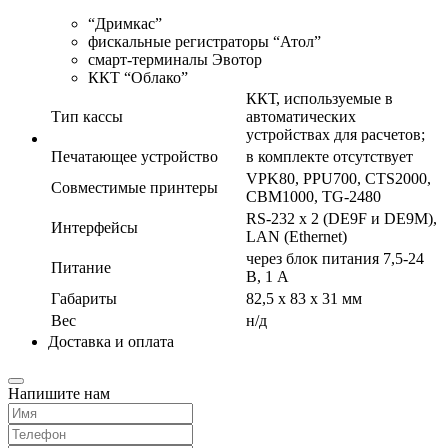
“Дримкас”
фискальные регистраторы “Атол”
смарт-терминалы Эвотор
ККТ “Облако”
ККТ, используемые в
Тип кассы
автоматических
устройствах для расчетов;
Печатающее устройство
в комплекте отсутствует
VPK80, PPU700, CTS2000,
Совместимые принтеры
CBM1000, TG-2480
RS-232 x 2 (DE9F и DE9M),
Интерфейсы
LAN (Ethernet)
через блок питания 7,5-24
Питание
В, 1 А
Габариты
82,5 х 83 х 31 мм
Вес
н/д
Доставка и оплата
Напишите нам