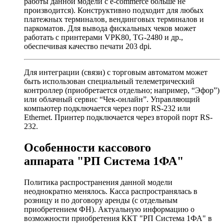
работы данной модели с e-commerce больше не
производится). Конструктивно подходит для любых
платежных терминалов, вендинговых терминалов и
паркоматов. Для вывода фискальных чеков может
работать с принтерами VPK80, TG-2480 и др.,
обеспечивая качество печати 203 dpi.
Для интеграции (связи) с торговым автоматом может
быть использован специальный телеметрический
контроллер (приобретается отдельно; например, “Эфор”)
или облачный сервис “Чек-онлайн”. Управляющий
компьютер подключается через порт RS-232 или
Ethernet. Принтер подключается через второй порт RS-
232.
Особенности кассового
аппарата
РП Система 1ФА
Политика распространения данной модели
неоднократно менялось. Касса распространялась в
розницу и по договору аренды (с отдельным
приобретением ФН). Актуальную информацию о
возможности приобретения ККТ
РП Система 1ФА
в