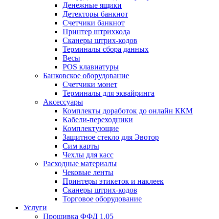
Денежные ящики
Детекторы банкнот
Счетчики банкнот
Принтер штрихкода
Сканеры штрих-кодов
Терминалы сбора данных
Весы
POS клавиатуры
Банковское оборудование
Счетчики монет
Терминалы для эквайринга
Аксессуары
Комплекты доработок до онлайн ККМ
Кабели-переходники
Комплектующие
Защитное стекло для Эвотор
Сим карты
Чехлы для касс
Расходные материалы
Чековые ленты
Принтеры этикеток и наклеек
Сканеры штрих-кодов
Торговое оборудование
Услуги
Прошивка ФФД 1.05