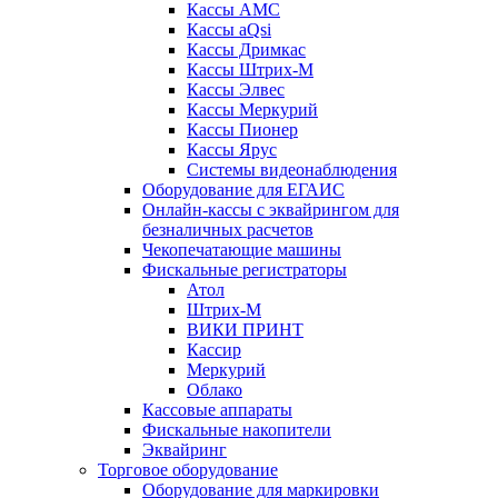
Кассы АМС
Кассы aQsi
Кассы Дримкас
Кассы Штрих-М
Кассы Элвес
Кассы Меркурий
Кассы Пионер
Кассы Ярус
Системы видеонаблюдения
Оборудование для ЕГАИС
Онлайн-кассы с эквайрингом для
безналичных расчетов
Чекопечатающие машины
Фискальные регистраторы
Атол
Штрих-М
ВИКИ ПРИНТ
Кассир
Меркурий
Облако
Кассовые аппараты
Фискальные накопители
Эквайринг
Торговое оборудование
Оборудование для маркировки