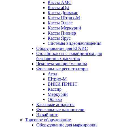
Кассы АМС
Кассы aQsi
Кассы Дримкас
Кассы Штрих-М
Кассы Элвес
Кассы Меркурий
Кассы Пионер
Кассы Ярус
Системы видеонаблюдения
Оборудование для ЕГАИС
Онлайн-кассы с эквайрингом для
безналичных расчетов
Чекопечатающие машины
Фискальные регистраторы
Атол
Штрих-М
ВИКИ ПРИНТ
Кассир
Меркурий
Облако
Кассовые аппараты
Фискальные накопители
Эквайринг
Торговое оборудование
Оборудование для маркировки