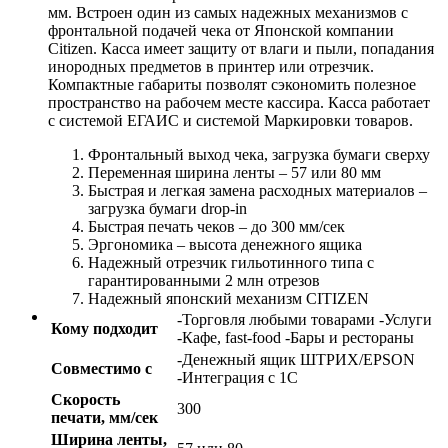
мм. Встроен один из самых надежных механизмов с
фронтальной подачей чека от Японской компании
Citizen. Касса имеет защиту от влаги и пыли, попадания
инородных предметов в принтер или отрезчик.
Компактные габариты позволят сэкономить полезное
пространство на рабочем месте кассира. Касса работает
с системой ЕГАИС и системой Маркировки товаров.
Фронтальный выход чека, загрузка бумаги сверху
Переменная ширина ленты – 57 или 80 мм
Быстрая и легкая замена расходных материалов –
загрузка бумаги drop-in
Быстрая печать чеков – до 300 мм/сек
Эргономика – высота денежного ящика
Надежный отрезчик гильотинного типа с
гарантированными 2 млн отрезов
Надежный японский механизм CITIZEN
-Торговля любыми товарами -Услуги
Кому подходит
-Кафе, fast-food -Бары и рестораны
-Денежный ящик ШТРИХ/EPSON
Совместимо с
-Интеграция с 1С
Скорость
300
печати, мм/сек
Ширина ленты,