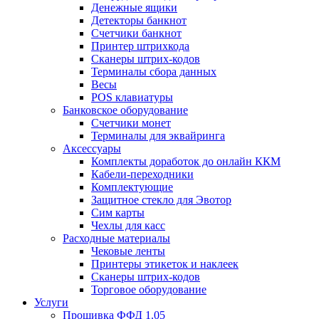
Денежные ящики
Детекторы банкнот
Счетчики банкнот
Принтер штрихкода
Сканеры штрих-кодов
Терминалы сбора данных
Весы
POS клавиатуры
Банковское оборудование
Счетчики монет
Терминалы для эквайринга
Аксессуары
Комплекты доработок до онлайн ККМ
Кабели-переходники
Комплектующие
Защитное стекло для Эвотор
Сим карты
Чехлы для касс
Расходные материалы
Чековые ленты
Принтеры этикеток и наклеек
Сканеры штрих-кодов
Торговое оборудование
Услуги
Прошивка ФФД 1.05