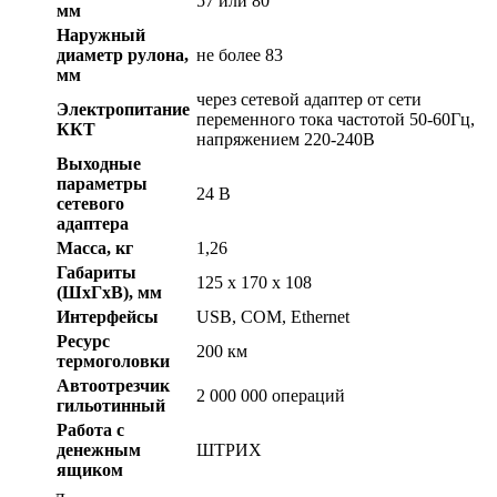
57 или 80
мм
Наружный
диаметр рулона,
не более 83
мм
через сетевой адаптер от сети
Электропитание
переменного тока частотой 50-60Гц,
ККТ
напряжением 220-240В
Выходные
параметры
24 В
сетевого
адаптера
Масса, кг
1,26
Габариты
125 x 170 x 108
(ШхГхВ), мм
Интерфейсы
USB, COM, Ethernet
Ресурс
200 км
термоголовки
Автоотрезчик
2 000 000 операций
гильотинный
Работа с
денежным
ШТРИХ
ящиком