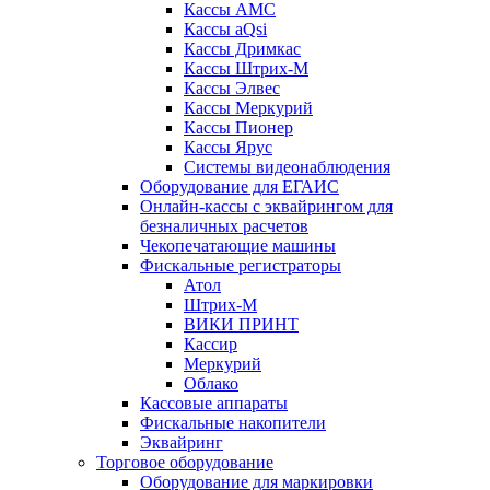
Кассы АМС
Кассы aQsi
Кассы Дримкас
Кассы Штрих-М
Кассы Элвес
Кассы Меркурий
Кассы Пионер
Кассы Ярус
Системы видеонаблюдения
Оборудование для ЕГАИС
Онлайн-кассы с эквайрингом для
безналичных расчетов
Чекопечатающие машины
Фискальные регистраторы
Атол
Штрих-М
ВИКИ ПРИНТ
Кассир
Меркурий
Облако
Кассовые аппараты
Фискальные накопители
Эквайринг
Торговое оборудование
Оборудование для маркировки