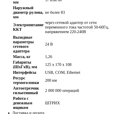
мм
Наружный
диаметр рулона,
не более 83
мм
через сетевой адаптер от сети
Электропитание
переменного тока частотой 50-60Гц,
ККТ
напряжением 220-240В
Выходные
параметры
24 В
сетевого
адаптера
Масса, кг
1,26
Габариты
125 x 170 x 108
(ШхГхВ), мм
Интерфейсы
USB, COM, Ethernet
Ресурс
200 км
термоголовки
Автоотрезчик
2 000 000 операций
гильотинный
Работа с
денежным
ШТРИХ
ящиком
Доставка и оплата