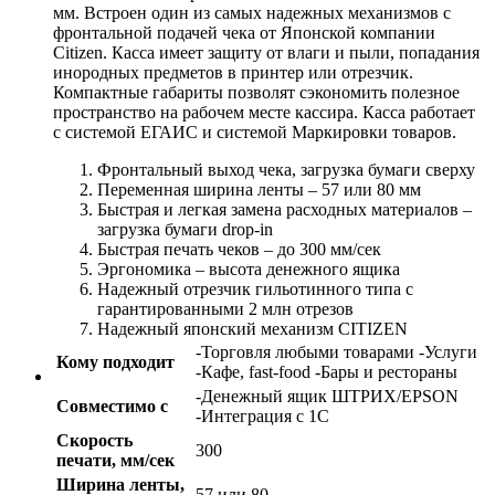
мм. Встроен один из самых надежных механизмов с
фронтальной подачей чека от Японской компании
Citizen. Касса имеет защиту от влаги и пыли, попадания
инородных предметов в принтер или отрезчик.
Компактные габариты позволят сэкономить полезное
пространство на рабочем месте кассира. Касса работает
с системой ЕГАИС и системой Маркировки товаров.
Фронтальный выход чека, загрузка бумаги сверху
Переменная ширина ленты – 57 или 80 мм
Быстрая и легкая замена расходных материалов –
загрузка бумаги drop-in
Быстрая печать чеков – до 300 мм/сек
Эргономика – высота денежного ящика
Надежный отрезчик гильотинного типа с
гарантированными 2 млн отрезов
Надежный японский механизм CITIZEN
-Торговля любыми товарами -Услуги
Кому подходит
-Кафе, fast-food -Бары и рестораны
-Денежный ящик ШТРИХ/EPSON
Совместимо с
-Интеграция с 1С
Скорость
300
печати, мм/сек
Ширина ленты,
57 или 80