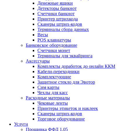
Денежные ящики
Детекторы банкнот
Счетчики банкнот
Принтер штрихкода
Сканеры штрих-кодов
Терминалы сбора данных
Весы
POS клавиатуры
Банковское оборудование
Счетчики монет
Терминалы для эквайринга
Аксессуары
Комплекты доработок до онлайн ККМ
Кабели-переходники
Комплектующие
Защитное стекло для Эвотор
Сим карты
Чехлы для касс
Расходные материалы
Чековые ленты
Принтеры этикеток и наклеек
Сканеры штрих-кодов
Торговое оборудование
Услуги
Прошивка ФФД 1.05