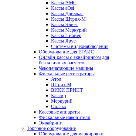
Кассы АМС
Кассы aQsi
Кассы Дримкас
Кассы Штрих-М
Кассы Элвес
Кассы Меркурий
Кассы Пионер
Кассы Ярус
Системы видеонаблюдения
Оборудование для ЕГАИС
Онлайн-кассы с эквайрингом для
безналичных расчетов
Чекопечатающие машины
Фискальные регистраторы
Атол
Штрих-М
ВИКИ ПРИНТ
Кассир
Меркурий
Облако
Кассовые аппараты
Фискальные накопители
Эквайринг
Торговое оборудование
Оборудование для маркировки