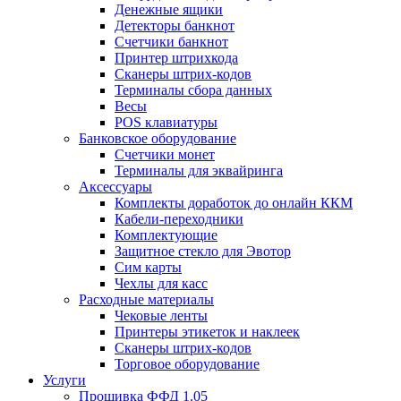
Денежные ящики
Детекторы банкнот
Счетчики банкнот
Принтер штрихкода
Сканеры штрих-кодов
Терминалы сбора данных
Весы
POS клавиатуры
Банковское оборудование
Счетчики монет
Терминалы для эквайринга
Аксессуары
Комплекты доработок до онлайн ККМ
Кабели-переходники
Комплектующие
Защитное стекло для Эвотор
Сим карты
Чехлы для касс
Расходные материалы
Чековые ленты
Принтеры этикеток и наклеек
Сканеры штрих-кодов
Торговое оборудование
Услуги
Прошивка ФФД 1.05